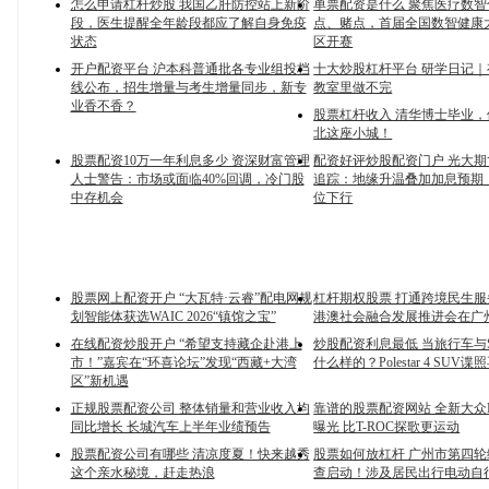
怎么申请杠杆炒股 我国乙肝防控站上新阶
单票配资是什么 聚焦医疗数
段，医生提醒全年龄段都应了解自身免疫
点、赌点，首届全国数智健康
状态
区开赛
开户配资平台 沪本科普通批各专业组投档
十大炒股杠杆平台 研学日记
线公布，招生增量与考生增量同步，新专
教室里做不完
业香不香？
股票杠杆收入 清华博士毕业
北这座小城！
股票配资10万一年利息多少 资深财富管理
配资好评炒股配资门户 光大期货
人士警告：市场或面临40%回调，冷门股
追踪：地缘升温叠加加息预期
中存机会
位下行
股票网上配资开户 “大瓦特·云睿”配电网规
杠杆期权股票 打通跨境民生
划智能体获选WAIC 2026“镇馆之宝”
港澳社会融合发展推进会在广
在线配资炒股开户 “希望支持藏企赴港上
炒股配资利息最低 当旅行车与
市！”嘉宾在“环喜论坛”发现“西藏+大湾
什么样的？Polestar 4 SUV
区”新机遇
正规股票配资公司 整体销量和营业收入均
靠谱的股票配资网站 全新大众N
同比增长 长城汽车上半年业绩预告
曝光 比T-ROC探歌更运动
股票配资公司有哪些 清凉度夏！快来越秀
股票如何放杠杆 广州市第四
这个亲水秘境，赶走热浪
查启动！涉及居民出行电动自