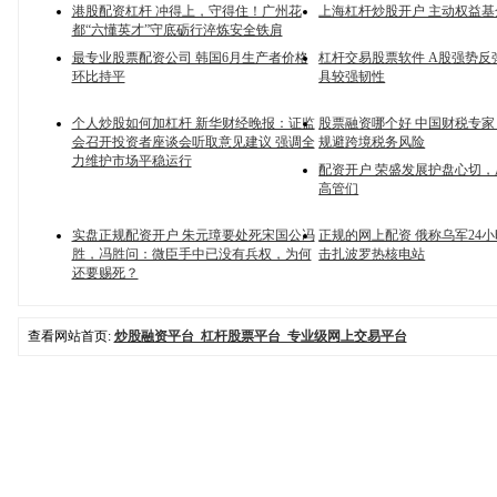
港股配资杠杆 冲得上，守得住！广州花
上海杠杆炒股开户 主动权益
都“六懂英才”守底砺行淬炼安全铁肩
最专业股票配资公司 韩国6月生产者价格
杠杆交易股票软件 A股强势反
环比持平
具较强韧性
个人炒股如何加杠杆 新华财经晚报：证监
股票融资哪个好 中国财税专
会召开投资者座谈会听取意见建议 强调全
规避跨境税务风险
力维护市场平稳运行
配资开户 荣盛发展护盘心切
高管们
实盘正规配资开户 朱元璋要处死宋国公冯
正规的网上配资 俄称乌军24
胜，冯胜问：微臣手中已没有兵权，为何
击扎波罗热核电站
还要赐死？
查看网站首页:
炒股融资平台_杠杆股票平台_专业级网上交易平台