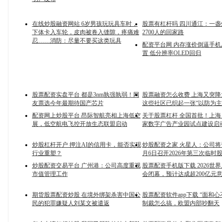
在线炒股融资网站 6岁男孩玩玩具车时，
股票有杠杆吗 四川通江：一
下体卡入车轮，皮肉被卷入缝隙，疼痛难
2700人的回家路
忍……消防：尽量不要买这类玩具
配资平台网 内存涨价倒逼手
置 低分辨率OLED回归
股票配资实盘平台 都是3nm孰强孰弱！网
股票融资怎么收费 上海又突
友票选今年最期待国产芯片
这些社区已织起一张“以防为主
配资网上炒股平台 昂际智航亮相上海低空
关于股票杠杆 全国首批！上
展，低空航电飞控开放生态联盟启动
家数字广告产业园试点建设启
炒股杠杆开户 押注AI的信用卡，能否实现
炒股配资之家 火星人：公司将于
行业重塑？
月6日召开2026年第三次临时
炒股配资交易平台 广州港：公司高度重视
股票配资手机版下载 2026世
市值管理工作
会闭幕，预计达成超200亿元
期货股票配资炒股 在境外绑架杀害中国公
股票配资软件app下载 “面和
民的犯罪嫌疑人刘某文被遣返
制裁怎么搞，欧盟内部吵翻天