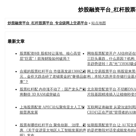
炒股融资平台_杠杆股票平
炒股融资平台_杠杆股票平台_专业级网上交易平台
»
站点地图
最新文章
股票配资8倍 股权转让落地、核心高管
网络股票配资开户 AI信仰还
层“巨震”！前海财险如何破局？
三巨头暴跌，什么原因？机构
非趋势逆转！高“光”159363吸
合规的股票杠杆平台 市值蒸发超1300亿港
网上交易股票平台 韩股迎来黑
元，金价大跌击碎了老铺黄金的“奢侈品叙
构：本轮大跌并非存储行业基
事”？
股票杠杆配 内存涨不动了：国产龙头产能
北京期货配资平台 不切断DN
将翻倍 3D RAM成突破点
片段基因精准插入让植物秒变
上海股票配资 APEC论坛聚焦亚太人工智
互联网证劵融资 从梁汝波到
能普惠发展
CEO们正在严抓“管理者的AI体
股票有哪些杠杆平台 聚焦创新、治理、普
短期股票配资平台 让 AI 写
惠 《关于促进亚太地区人工智能发展的声
的是把整段对话变成能发布的
明》发布