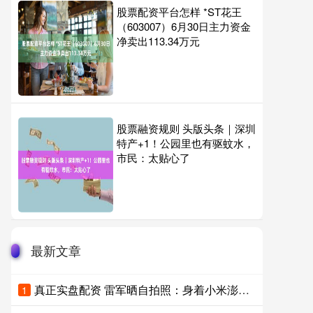
股票配资平台怎样 *ST花王
（603007）6月30日主力资金
净卖出113.34万元
股票融资规则 头版头条｜深圳
特产+1！公园里也有驱蚊水，
市民：太贴心了
最新文章
真正实盘配资 雷军晒自拍照：身着小米澎程T恤 醒目大项链格外抢眼
1