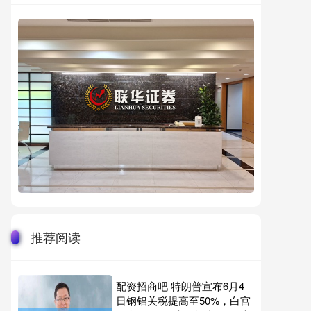
推荐阅读
配资招商吧 特朗普宣布6月4
日钢铝关税提高至50%，白宫