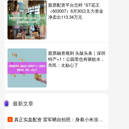
股票配资平台怎样 *ST花王
（603007）6月30日主力资金
净卖出113.34万元
股票融资规则 头版头条｜深圳
特产+1！公园里也有驱蚊水，
市民：太贴心了
最新文章
真正实盘配资 雷军晒自拍照：身着小米澎程T恤 醒目大项链格外抢眼
1