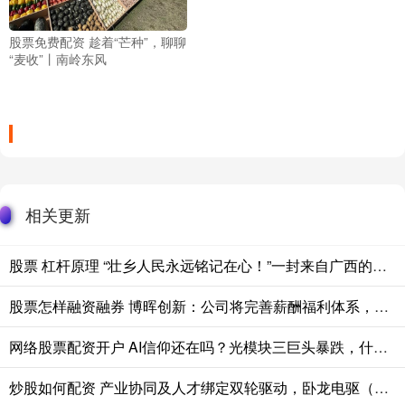
股票免费配资 趁着“芒种”，聊聊
“麦收”丨南岭东风
相关更新
股票 杠杆原理 “壮乡人民永远铭记在心！”一封来自广西的感谢信
股票怎样融资融券 博晖创新：公司将完善薪酬福利体系，有效增强团队凝聚力与归属感
网络股票配资开户 AI信仰还在吗？光模块三巨头暴跌，什么原因？机构：筹码消化非趋势逆转！高“光”159363吸金超1亿份
炒股如何配资 产业协同及人才绑定双轮驱动，卧龙电驱（600580.SH）布局具身智能打开成长新空间