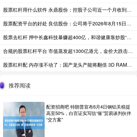
股票杠杆用什么软件 永鼎股份：控股子公司近一个月收到约11.33亿元大功率激光器芯片产品采购订单
股票配资平台的好处 良信股份：公司将于2026年8月15日在深交所指定信息披露媒体披露《2026年半年度报告》
股票去杠杆 押中长鑫科技暴赚超400亿，和谐健康靠炒股“自救”？
合规的股票杠杆平台 市值蒸发超1300亿港元，金价大跌击碎了老铺黄金的“奢侈品叙事”？
股票杠杆配 内存涨不动了：国产龙头产能将翻倍 3D RAM成突破点
推荐阅读
配资招商吧 特朗普宣布6月4日钢铝关税提
高至50%，白宫证实写信“催”贸易谈判伙伴
“交方案”