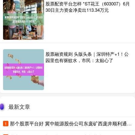
股票配资平台怎样 *ST花王（603007）6月
30日主力资金净卖出113.34万元
股票融资规则 头版头条｜深圳特产+1！公
园里也有驱蚊水，市民：太贴心了
最新文章
那个股票平台好 冀中能源股份公司东庞矿西庞井顺利通过河北省中级智能化矿井验收
1