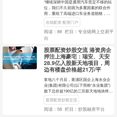
“继续深耕中国是通用汽车坚定不移的站
位，我们不久前因为多重因素的联合作
用，重组了高端进口车业务道朗格，目
的是把资源重新集中到通用汽车在华的
在线配资-配资门户
核心合资业务，保证在中....
阅读：
88
栏目：
专业级网上交易平
台
股票配资炒股交流 港资房企
押注上海豪宅：瑞安、天安
28.9亿入股新天地项目，周
边有楼盘价格超21万/平
拿地八个月后，黄浦区国企上海永业企
业(集团)有限公司(以下简称“永业集团”)
旗下总价超190亿的三宗新天地地块终于
迎来了合作方。 6月23日，上海联合产权
股票配资炒股交流
交易所....
阅读：
58
栏目：
炒股融资平台